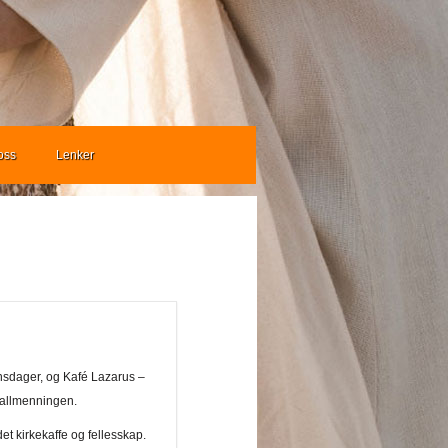
oss
Lenker
nsdager, og Kafé Lazarus –
rgallmenningen.
t kirkekaffe og fellesskap.