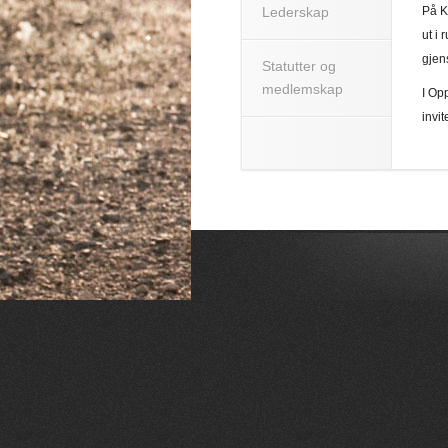
Lederskap
På K
ut i
gjens
Statutter og
medlemskap
I Op
invi