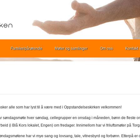
Familer/pårørende
Møter og samlinger
Om oss
Kontakt 
nsker alle som har lyst til å være med i Oppstandelseskirken velkommen!
ar søndagsmøte hver søndag, cellegrupper en onsdag i måneden, bønn de fleste o
rbeid (i Blå Kors lokalet, Engen) om fredager. Innimellom har vi friluftsmøter på To
øndagsmøtene har vi mye sang og lovsang, tale, vitnesbyrd og forbønn. Etterpå er de