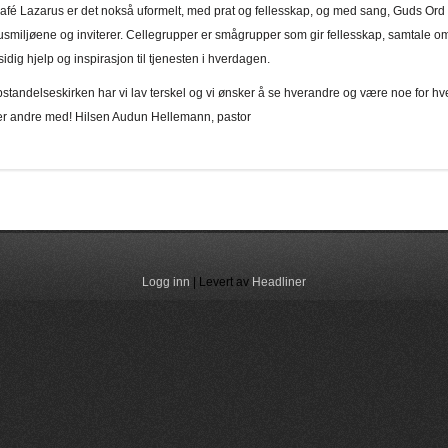
afé Lazarus er det nokså uformelt, med prat og fellesskap, og med sang, Guds Ord 
 rusmiljøene og inviterer. Cellegrupper er smågrupper som gir fellesskap, samtale
idig hjelp og inspirasjon til tjenesten i hverdagen.
pstandelseskirken har vi lav terskel og vi ønsker å se hverandre og være noe for h
ter andre med! Hilsen Audun Hellemann, pastor
Logg inn
| Levert av
Headliner