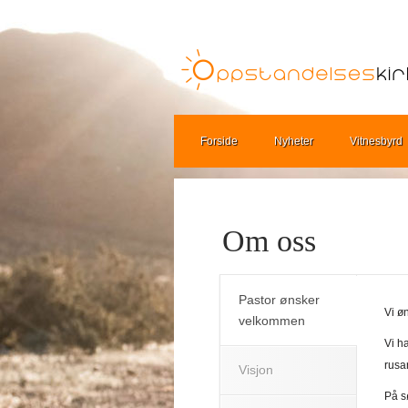
Forside
Nyheter
Vitnesbyrd
Om oss
Pastor ønsker
Vi ø
velkommen
Vi h
rusa
Visjon
På s